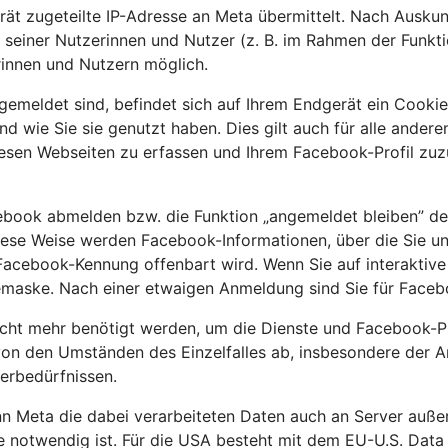
rät zugeteilte IP-Adresse an Meta übermittelt. Nach Ausku
 seiner Nutzerinnen und Nutzer (z. B. im Rahmen der Funkt
innen und Nutzern möglich.
gemeldet sind, befindet sich auf Ihrem Endgerät ein Cooki
und wie Sie sie genutzt haben. Dies gilt auch für alle and
iesen Webseiten zu erfassen und Ihrem Facebook-Profil zu
cebook abmelden bzw. die Funktion „angemeldet bleiben” de
ese Weise werden Facebook-Informationen, über die Sie unm
cebook-Kennung offenbart wird. Wenn Sie auf interaktive F
demaske. Nach einer etwaigen Anmeldung sind Sie für Faceb
cht mehr benötigt werden, um die Dienste und Facebook-Pro
 von den Umständen des Einzelfalles ab, insbesondere der A
herbedürfnissen.
Meta die dabei verarbeiteten Daten auch an Server außerh
ste notwendig ist. Für die USA besteht mit dem EU-U.S. Da