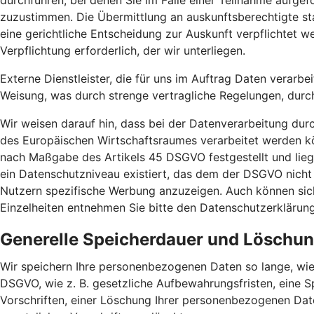
durchführen, bei denen Sie im Falle einer Teilnahme aufg
zuzustimmen. Die Übermittlung an auskunftsberechtigte sta
eine gerichtliche Entscheidung zur Auskunft verpflichtet we
Verpflichtung erforderlich, der wir unterliegen.
Externe Dienstleister, die für uns im Auftrag Daten verarbe
Weisung, was durch strenge vertragliche Regelungen, durc
Wir weisen darauf hin, dass bei der Datenverarbeitung dur
des Europäischen Wirtschaftsraumes verarbeitet werden kö
nach Maßgabe des Artikels 45 DSGVO festgestellt und liege
ein Datenschutzniveau existiert, das dem der DSGVO nicht
Nutzern spezifische Werbung anzuzeigen. Auch können sich 
Einzelheiten entnehmen Sie bitte den Datenschutzerklärun
Generelle Speicherdauer und Löschu
Wir speichern Ihre personenbezogenen Daten so lange, wie
DSGVO, wie z. B. gesetzliche Aufbewahrungsfristen, eine S
Vorschriften, einer Löschung Ihrer personenbezogenen Dat