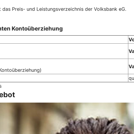
t das Preis- und Leistungsverzeichnis der Volksbank eG.
mten Kontoüberziehung
Vo
Va
Va
Kontoüberziehung)
qu
s
ebot