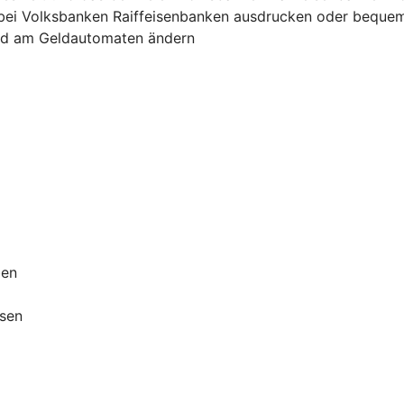
bei Volksbanken Raiffeisenbanken ausdrucken oder bequem
und am Geldautomaten ändern
ben
ssen