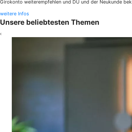
Girokonto weiterempfehlen und DU und der Neukunde bek
weitere Infos
Unsere beliebtesten Themen
‹